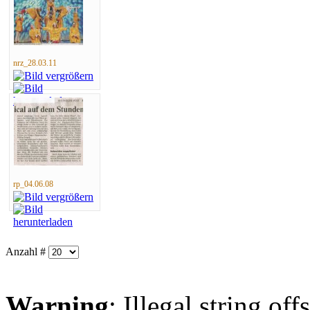
nrz_28.03.11
rp_04.06.08
Anzahl #
Warning
: Illegal string offs