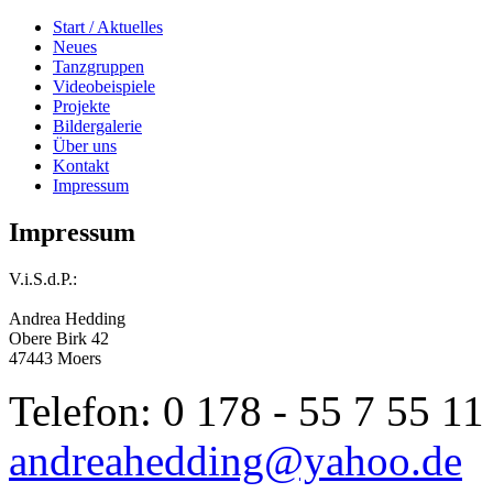
Start / Aktuelles
Neues
Tanzgruppen
Videobeispiele
Projekte
Bildergalerie
Über uns
Kontakt
Impressum
Impressum
V.i.S.d.P.:
Andrea Hedding
Obere Birk 42
47443 Moers
Telefon: 0 178 - 55 7 55 11
andreahedding@yahoo.de